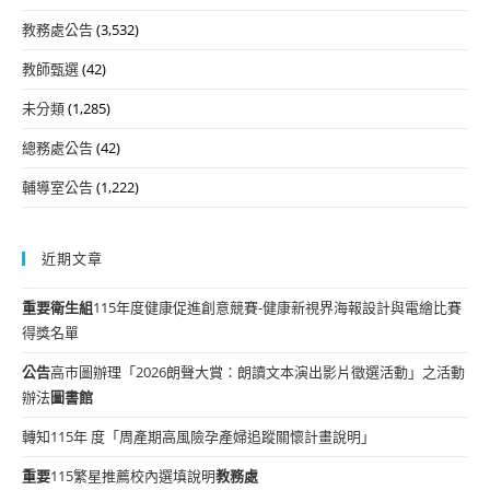
教務處公告
(3,532)
教師甄選
(42)
未分類
(1,285)
總務處公告
(42)
輔導室公告
(1,222)
近期文章
重要
衛生組
115年度健康促進創意競賽-健康新視界海報設計與電繪比賽
得獎名單
公告
高市圖辦理「2026朗聲大賞：朗讀文本演出影片徵選活動」之活動
辦法
圖書館
轉知115年 度「周產期高風險孕產婦追蹤關懷計畫說明」
重要
115繁星推薦校內選填說明
教務處