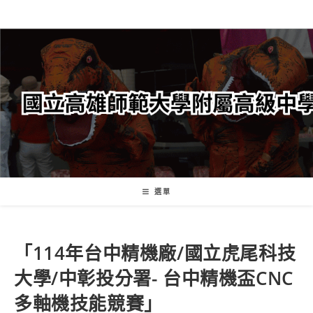
跳
轉
至
主
要
內
容
選單
「114年台中精機廠/國立虎尾科技
大學/中彰投分署- 台中精機盃CNC
多軸機技能競賽」