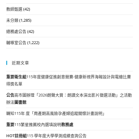
教師甄選
(42)
未分類
(1,285)
總務處公告
(42)
輔導室公告
(1,222)
近期文章
重要
衛生組
115年度健康促進創意競賽-健康新視界海報設計與電繪比賽
得獎名單
公告
高市圖辦理「2026朗聲大賞：朗讀文本演出影片徵選活動」之活動
辦法
圖書館
轉知115年 度「周產期高風險孕產婦追蹤關懷計畫說明」
重要
115繁星推薦校內選填說明
教務處
HOT
註冊組
115 學年度大學學測成績查詢公告