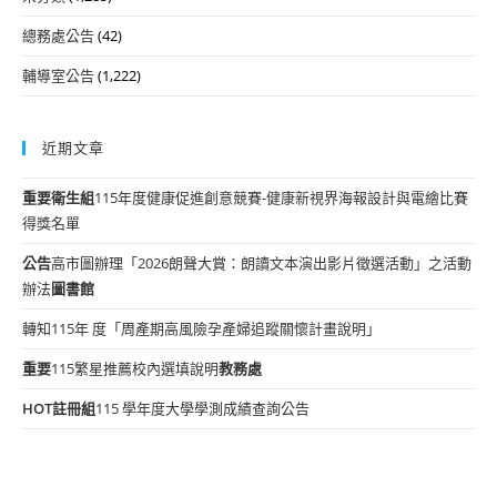
總務處公告
(42)
輔導室公告
(1,222)
近期文章
重要
衛生組
115年度健康促進創意競賽-健康新視界海報設計與電繪比賽
得獎名單
公告
高市圖辦理「2026朗聲大賞：朗讀文本演出影片徵選活動」之活動
辦法
圖書館
轉知115年 度「周產期高風險孕產婦追蹤關懷計畫說明」
重要
115繁星推薦校內選填說明
教務處
HOT
註冊組
115 學年度大學學測成績查詢公告