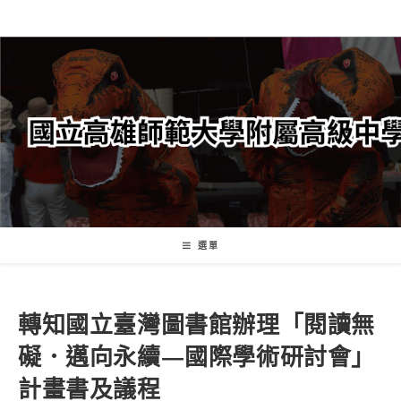
跳
轉
至
主
要
內
容
選單
轉知國立臺灣圖書館辦理「閱讀無
礙．邁向永續—國際學術研討會」
計畫書及議程