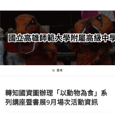
跳
轉
至
主
要
內
容
選單
轉知國資圖辦理「以動物為食」系
列講座暨書展9月場次活動資訊