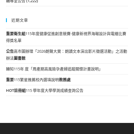
輔導室公告
(1,222)
近期文章
重要
衛生組
115年度健康促進創意競賽-健康新視界海報設計與電繪比賽
得獎名單
公告
高市圖辦理「2026朗聲大賞：朗讀文本演出影片徵選活動」之活動
辦法
圖書館
轉知115年 度「周產期高風險孕產婦追蹤關懷計畫說明」
重要
115繁星推薦校內選填說明
教務處
HOT
註冊組
115 學年度大學學測成績查詢公告