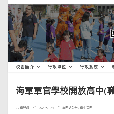
跳
轉
至
主
要
內
容
校園簡介
行政單位
行政系統
海軍軍官學校開放高中(
Post
Post
Post
學務處
08/27/2024
學務處公告
/
學生事務
author:
published:
category: