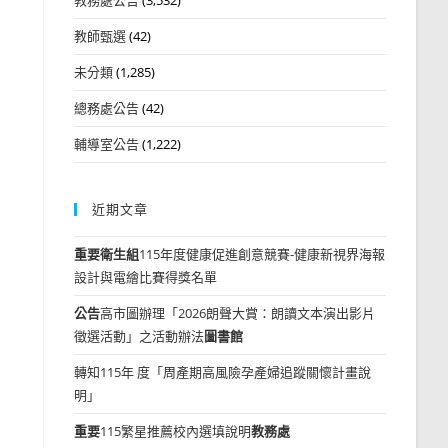
教師甄選
(42)
未分類
(1,285)
總務處公告
(42)
輔導室公告
(1,222)
近期文章
重要
衛生組
115年度健康促進創意競賽-健康新視界海報
設計與電繪比賽得獎名單
公告
高市圖辦理「2026朗聲大賞：朗讀文本演出影片
徵選活動」之活動辦法
圖書館
轉知115年 度「周產期高風險孕產婦追蹤關懷計畫說
明」
重要
115繁星推薦校內選填說明
教務處