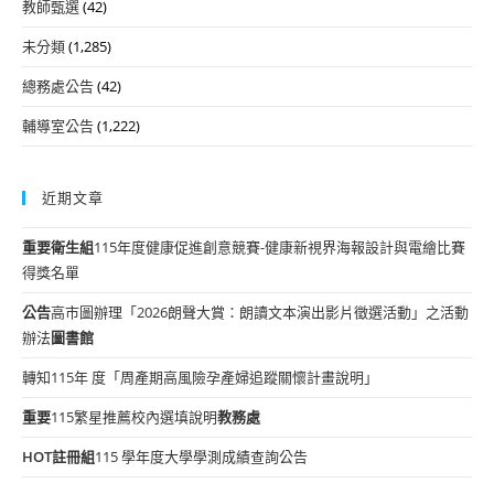
教師甄選
(42)
未分類
(1,285)
總務處公告
(42)
輔導室公告
(1,222)
近期文章
重要
衛生組
115年度健康促進創意競賽-健康新視界海報設計與電繪比賽
得獎名單
公告
高市圖辦理「2026朗聲大賞：朗讀文本演出影片徵選活動」之活動
辦法
圖書館
轉知115年 度「周產期高風險孕產婦追蹤關懷計畫說明」
重要
115繁星推薦校內選填說明
教務處
HOT
註冊組
115 學年度大學學測成績查詢公告