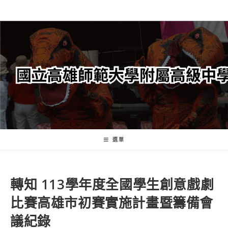
跳
轉
至
主
要
內
容
選單
轉知 113學年度全國學生創意戲劇
比賽高雄市初賽實施計畫暨籌備會
議紀錄