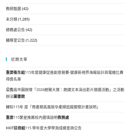
教師甄選
(42)
未分類
(1,285)
總務處公告
(42)
輔導室公告
(1,222)
近期文章
重要
衛生組
115年度健康促進創意競賽-健康新視界海報設計與電繪比賽
得獎名單
公告
高市圖辦理「2026朗聲大賞：朗讀文本演出影片徵選活動」之活動
辦法
圖書館
轉知115年 度「周產期高風險孕產婦追蹤關懷計畫說明」
重要
115繁星推薦校內選填說明
教務處
HOT
註冊組
115 學年度大學學測成績查詢公告