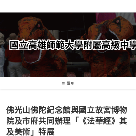
跳
轉
至
主
要
內
容
選單
佛光山佛陀紀念館與國立故宮博物
院及市府共同辦理「《法華經》其
及美術」特展