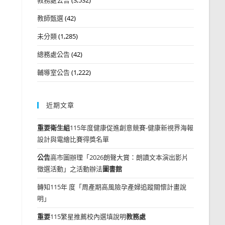
教師甄選
(42)
未分類
(1,285)
總務處公告
(42)
輔導室公告
(1,222)
近期文章
重要
衛生組
115年度健康促進創意競賽-健康新視界海報
設計與電繪比賽得獎名單
公告
高市圖辦理「2026朗聲大賞：朗讀文本演出影片
徵選活動」之活動辦法
圖書館
轉知115年 度「周產期高風險孕產婦追蹤關懷計畫說
明」
重要
115繁星推薦校內選填說明
教務處