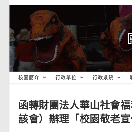
跳
轉
至
主
要
內
容
校園簡介
行政單位
行政系統
函轉財團法人華山社會福
該會）辦理「校園敬老宣