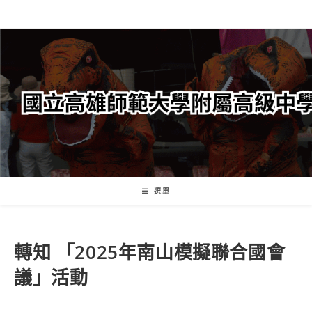
跳
轉
至
主
要
內
容
選單
轉知 「2025年南山模擬聯合國會
議」活動