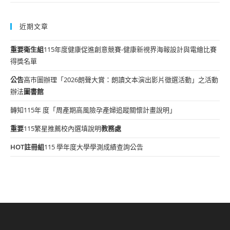
近期文章
重要
衛生組
115年度健康促進創意競賽-健康新視界海報設計與電繪比賽
得獎名單
公告
高市圖辦理「2026朗聲大賞：朗讀文本演出影片徵選活動」之活動
辦法
圖書館
轉知115年 度「周產期高風險孕產婦追蹤關懷計畫說明」
重要
115繁星推薦校內選填說明
教務處
HOT
註冊組
115 學年度大學學測成績查詢公告