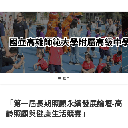
跳
轉
至
主
要
內
容
選單
「第一屆長期照顧永續發展論壇-高
齡照顧與健康生活競賽」