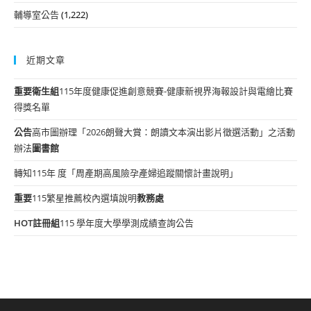
輔導室公告
(1,222)
近期文章
重要
衛生組
115年度健康促進創意競賽-健康新視界海報設計與電繪比賽
得獎名單
公告
高市圖辦理「2026朗聲大賞：朗讀文本演出影片徵選活動」之活動
辦法
圖書館
轉知115年 度「周產期高風險孕產婦追蹤關懷計畫說明」
重要
115繁星推薦校內選填說明
教務處
HOT
註冊組
115 學年度大學學測成績查詢公告