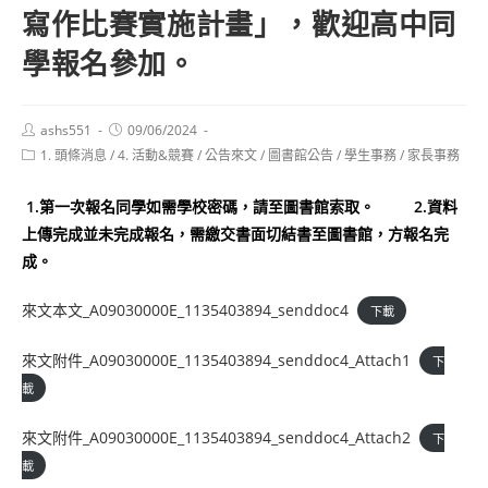
寫作比賽實施計畫」，歡迎高中同
學報名參加。
Post
Post
ashs551
09/06/2024
author:
published:
Post
1. 頭條消息
/
4. 活動&競賽
/
公告來文
/
圖書館公告
/
學生事務
/
家長事務
category:
1.第一次報名同學如需學校密碼，請至圖書館索取。
2.資料
上傳完成並未完成報名，需繳交書面切結書至圖書館，方報名完
成。
來文本文_A09030000E_1135403894_senddoc4
下載
來文附件_A09030000E_1135403894_senddoc4_Attach1
下
載
來文附件_A09030000E_1135403894_senddoc4_Attach2
下
載