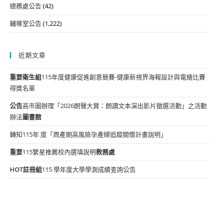
總務處公告
(42)
輔導室公告
(1,222)
近期文章
重要
衛生組
115年度健康促進創意競賽-健康新視界海報設計與電繪比賽
得獎名單
公告
高市圖辦理「2026朗聲大賞：朗讀文本演出影片徵選活動」之活動
辦法
圖書館
轉知115年 度「周產期高風險孕產婦追蹤關懷計畫說明」
重要
115繁星推薦校內選填說明
教務處
HOT
註冊組
115 學年度大學學測成績查詢公告