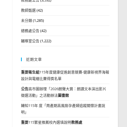
教師甄選
(42)
未分類
(1,285)
總務處公告
(42)
輔導室公告
(1,222)
近期文章
重要
衛生組
115年度健康促進創意競賽-健康新視界海報
設計與電繪比賽得獎名單
公告
高市圖辦理「2026朗聲大賞：朗讀文本演出影片
徵選活動」之活動辦法
圖書館
轉知115年 度「周產期高風險孕產婦追蹤關懷計畫說
明」
重要
115繁星推薦校內選填說明
教務處