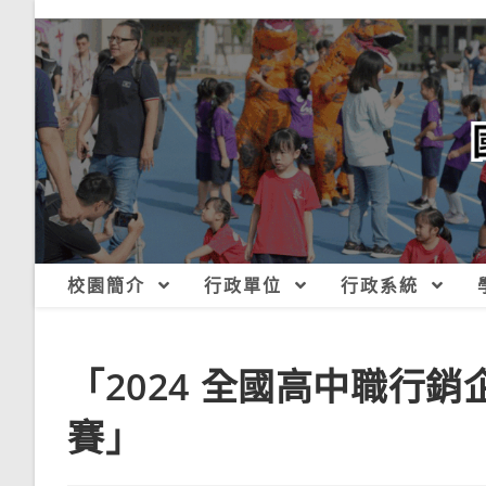
跳
轉
至
主
要
內
容
校園簡介
行政單位
行政系統
「2024 全國高中職行
賽」