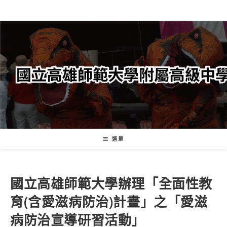
跳
轉
至
主
要
內
容
選單
國立高雄師範大學辦理「全面性教
育(含愛滋病防治)計畫」之「愛滋
病防治宣導研習活動」