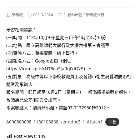
Post
Post
Post
學務處
09/13/2024
3. 教師研習
/
學務處公告
author:
published:
category:
研習相關資訊：
(一)時間：113年10月9日(星期三)下午1時至4時30分。
(二)地點：國立高雄師範大學行政大樓六樓第三會議室。
(三)實施方式：兼採實體、線上舉行。
(四)報名方式：Google表單（網址
https://forms.gle/rNT3cpSjaRqFdi7z9）。
(五)對象：高級中等以下學校教職員工及各縣市衛生局愛滋防治相
關業務承辦人。
報名期間：即日起至10月2日（星期三），額滿將提前截止報名。
敬請惠允公差(假)與會出席。
本案聯絡人：劉貞妤小姐，電話07-7172930轉2012。
A09030000E_1130103868_senddoc5_1_Attach1
下載
Post Views:
149