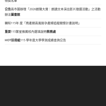
得獎名單
公告
高市圖辦理「2026朗聲大賞：朗讀文本演出影片徵選活動」之活動
辦法
圖書館
轉知115年 度「周產期高風險孕產婦追蹤關懷計畫說明」
重要
115繁星推薦校內選填說明
教務處
HOT
註冊組
115 學年度大學學測成績查詢公告