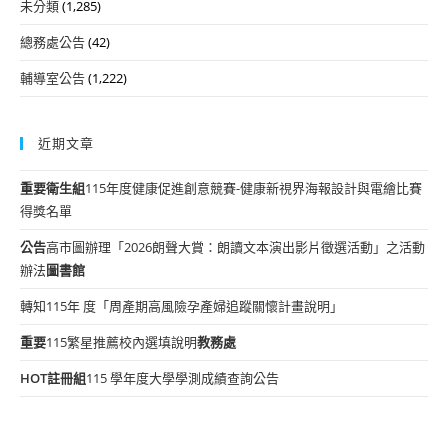
未分類
(1,285)
總務處公告
(42)
輔導室公告
(1,222)
近期文章
重要
衛生組
115年度健康促進創意競賽-健康新視界海報設計與電繪比賽
得獎名單
公告
高市圖辦理「2026朗聲大賞：朗讀文本演出影片徵選活動」之活動
辦法
圖書館
轉知115年 度「周產期高風險孕產婦追蹤關懷計畫說明」
重要
115繁星推薦校內選填說明
教務處
HOT
註冊組
115 學年度大學學測成績查詢公告