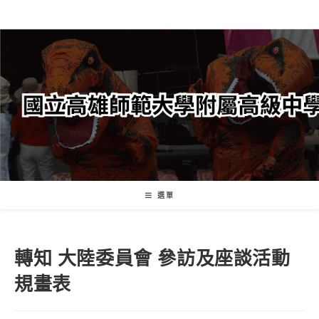
跳
轉
至
主
要
內
容
選單
轉知 大陸委員會 參訪及座談活動
規畫表