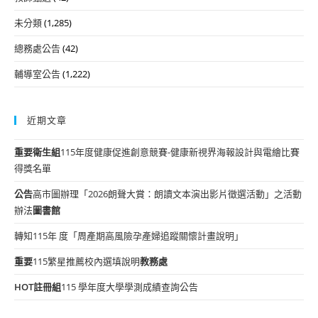
未分類
(1,285)
總務處公告
(42)
輔導室公告
(1,222)
近期文章
重要
衛生組
115年度健康促進創意競賽-健康新視界海報設計與電繪比賽
得獎名單
公告
高市圖辦理「2026朗聲大賞：朗讀文本演出影片徵選活動」之活動
辦法
圖書館
轉知115年 度「周產期高風險孕產婦追蹤關懷計畫說明」
重要
115繁星推薦校內選填說明
教務處
HOT
註冊組
115 學年度大學學測成績查詢公告