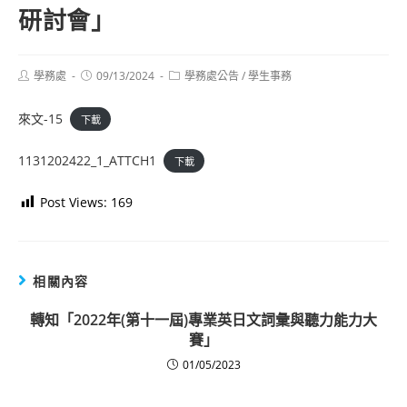
研討會」
Post
Post
Post
學務處
09/13/2024
學務處公告
/
學生事務
author:
published:
category:
來文-15
下載
1131202422_1_ATTCH1
下載
Post Views:
169
相關內容
轉知「2022年(第十一屆)專業英日文詞彙與聽力能力大
賽」
01/05/2023