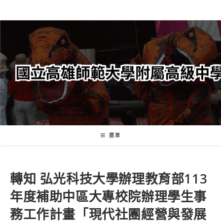
跳
轉
至
主
要
內
容
選單
轉知 弘光科技大學辦理教育部113
年度補助中區大專校院辦理學生事
務工作計畫「現代社團經營與發展