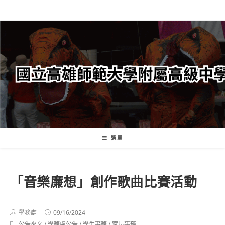
跳
轉
至
主
要
內
容
選單
「音樂廉想」創作歌曲比賽活動
Post
Post
學務處
09/16/2024
author:
published:
Post
公告來文
/
學務處公告
/
學生事務
/
家長事務