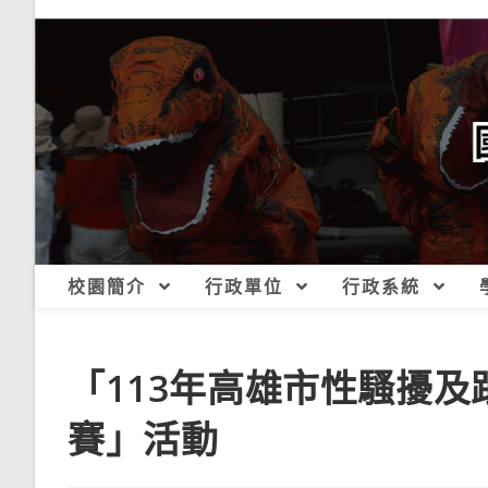
跳
轉
至
主
要
內
容
校園簡介
行政單位
行政系統
「113年高雄市性騷擾
賽」活動