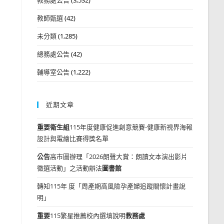
教師甄選
(42)
未分類
(1,285)
總務處公告
(42)
輔導室公告
(1,222)
近期文章
重要
衛生組
115年度健康促進創意競賽-健康新視界海報
設計與電繪比賽得獎名單
公告
高市圖辦理「2026朗聲大賞：朗讀文本演出影片
徵選活動」之活動辦法
圖書館
轉知115年 度「周產期高風險孕產婦追蹤關懷計畫說
明」
重要
115繁星推薦校內選填說明
教務處