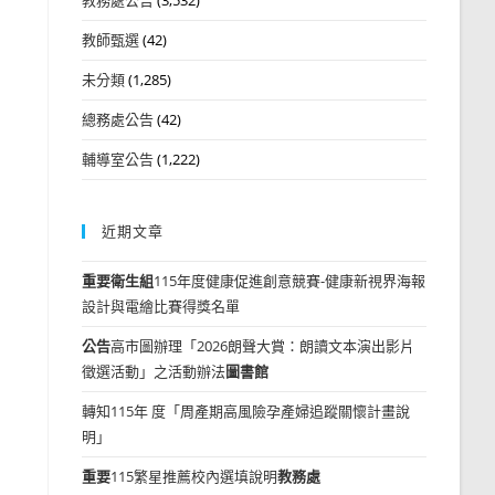
教師甄選
(42)
未分類
(1,285)
總務處公告
(42)
輔導室公告
(1,222)
近期文章
重要
衛生組
115年度健康促進創意競賽-健康新視界海報
設計與電繪比賽得獎名單
公告
高市圖辦理「2026朗聲大賞：朗讀文本演出影片
徵選活動」之活動辦法
圖書館
轉知115年 度「周產期高風險孕產婦追蹤關懷計畫說
明」
重要
115繁星推薦校內選填說明
教務處