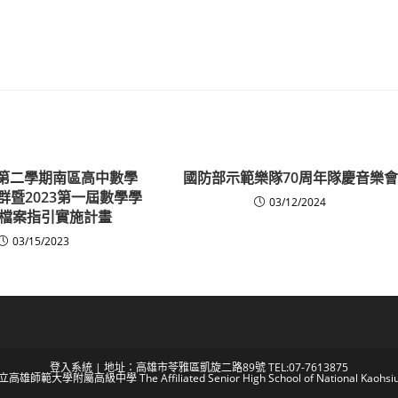
度第二學期南區高中數學
國防部示範樂隊70周年隊慶音樂會
群暨2023第一屆數學學
03/12/2024
檔案指引實施計畫
03/15/2023
登入系統
| 地址：高雄市苓雅區凱旋二路89號 TEL:07-7613875
 國立高雄師範大學附屬高級中學 The Affiliated Senior High School of National Kaohsiun