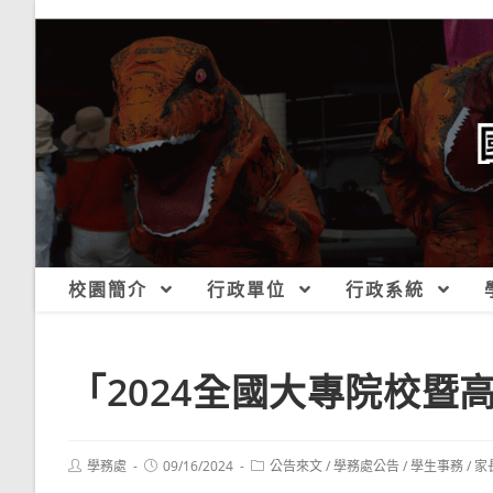
跳
轉
至
主
要
內
容
校園簡介
行政單位
行政系統
「2024全國大專院校暨
Post
Post
Post
學務處
09/16/2024
公告來文
/
學務處公告
/
學生事務
/
家
author:
published:
category: