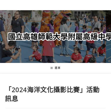
跳
轉
至
主
要
內
容
選單
「2024海洋文化攝影比賽」活動
訊息