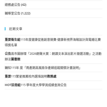
總務處公告
(42)
輔導室公告
(1,222)
近期文章
重要
衛生組
115年度健康促進創意競賽-健康新視界海報設計與電繪比賽
得獎名單
公告
高市圖辦理「2026朗聲大賞：朗讀文本演出影片徵選活動」之活動
辦法
圖書館
轉知115年 度「周產期高風險孕產婦追蹤關懷計畫說明」
重要
115繁星推薦校內選填說明
教務處
HOT
註冊組
115 學年度大學學測成績查詢公告