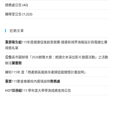
總務處公告
(42)
輔導室公告
(1,222)
近期文章
重要
衛生組
115年度健康促進創意競賽-健康新視界海報設計與電繪比賽
得獎名單
公告
高市圖辦理「2026朗聲大賞：朗讀文本演出影片徵選活動」之活動
辦法
圖書館
轉知115年 度「周產期高風險孕產婦追蹤關懷計畫說明」
重要
115繁星推薦校內選填說明
教務處
HOT
註冊組
115 學年度大學學測成績查詢公告