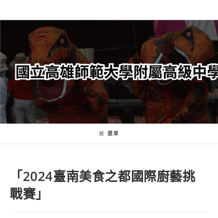
跳
轉
至
主
要
內
容
選單
「2024臺南美食之都國際廚藝挑
戰賽」