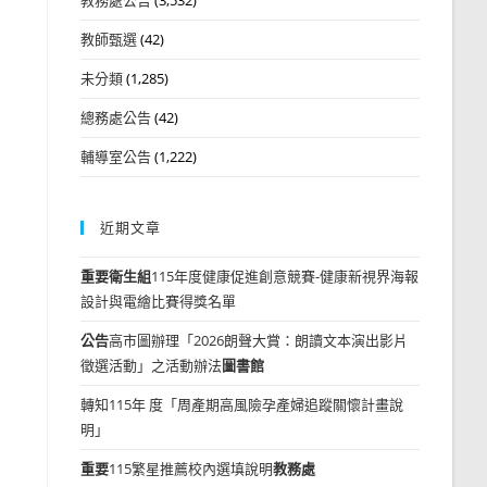
教師甄選
(42)
未分類
(1,285)
總務處公告
(42)
輔導室公告
(1,222)
近期文章
重要
衛生組
115年度健康促進創意競賽-健康新視界海報
設計與電繪比賽得獎名單
公告
高市圖辦理「2026朗聲大賞：朗讀文本演出影片
徵選活動」之活動辦法
圖書館
轉知115年 度「周產期高風險孕產婦追蹤關懷計畫說
明」
重要
115繁星推薦校內選填說明
教務處