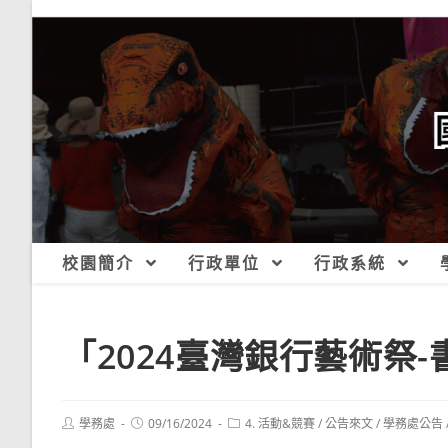
跳
轉
至
主
要
內
容
校園簡介
行政單位
行政系統
「2024臺灣銀行藝術祭
Post
Post
Post
學務處
09/16/2024
4. 活動&競賽
/
公告來文
/
學務處公告
author:
published:
category: