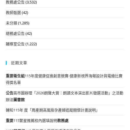
教務處公告
(3,532)
教師甄選
(42)
未分類
(1,285)
總務處公告
(42)
輔導室公告
(1,222)
近期文章
重要
衛生組
115年度健康促進創意競賽-健康新視界海報設計與電繪比賽
得獎名單
公告
高市圖辦理「2026朗聲大賞：朗讀文本演出影片徵選活動」之活動
辦法
圖書館
轉知115年 度「周產期高風險孕產婦追蹤關懷計畫說明」
重要
115繁星推薦校內選填說明
教務處