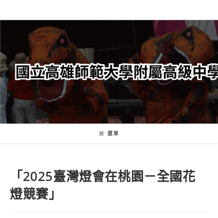
跳
轉
至
主
要
內
容
選單
「2025臺灣燈會在桃園－全國花
燈競賽」