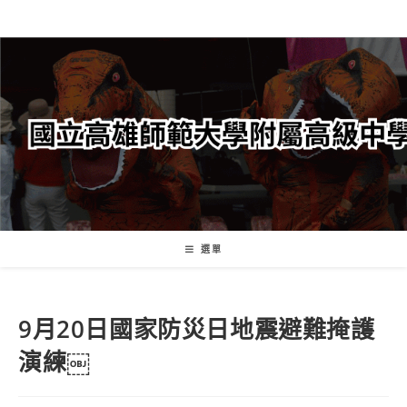
跳
轉
至
主
要
內
容
選單
9月20日國家防災日地震避難掩護
演練￼