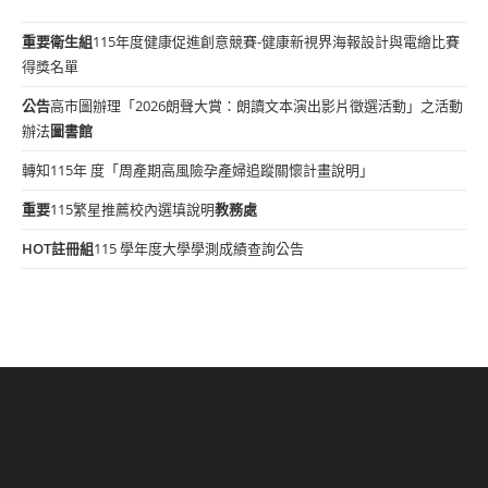
重要
衛生組
115年度健康促進創意競賽-健康新視界海報設計與電繪比賽
得獎名單
公告
高市圖辦理「2026朗聲大賞：朗讀文本演出影片徵選活動」之活動
辦法
圖書館
轉知115年 度「周產期高風險孕產婦追蹤關懷計畫說明」
重要
115繁星推薦校內選填說明
教務處
HOT
註冊組
115 學年度大學學測成績查詢公告