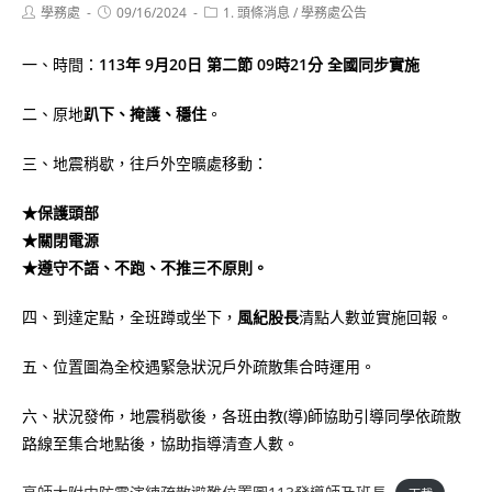
Post
Post
Post
學務處
09/16/2024
1. 頭條消息
/
學務處公告
author:
published:
category:
一、時間：
113年 9月20日 第二節 09時21分 全國同步實施
二、原地
趴下、掩護、穩住
。
三、地震稍歇，往戶外空曠處移動：
★保護頭部
★關閉電源
★遵守不語、不跑、不推三不原則。
四、到達定點，全班蹲或坐下，
風紀股長
清點人數並實施回報。
五、位置圖為全校遇緊急狀況戶外疏散集合時運用。
六、狀況發佈，地震稍歇後，各班由教(導)師協助引導同學依疏散
路線至集合地點後，協助指導清查人數。