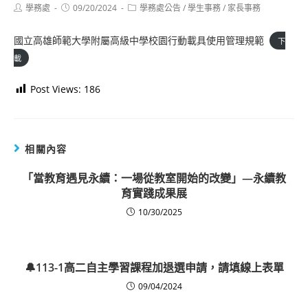
Post
Post
Post
學務處
09/20/2024
學務處公告
/
學生事務
/
家長事務
author:
published:
category:
國立高雄師範大學附屬高級中學校園行動載具使用管理規範
下
載
Post Views:
186
相關內容
「當教育遇見永續：一場從教室開始的改變」—永續教
育實踐成果展
10/30/2025
🔔113-1高二自主學習課程加退選申請，請填線上表單
09/04/2024