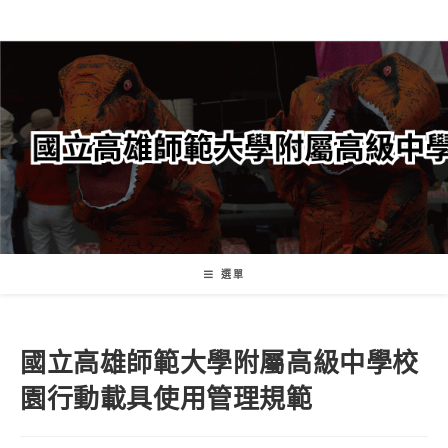
跳
轉
至
主
要
內
容
選單
國立高雄師範大學附屬高級中學校
園行動載具使用管理規範