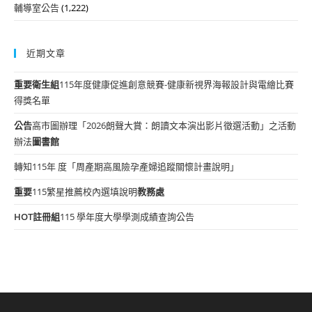
輔導室公告
(1,222)
近期文章
重要
衛生組
115年度健康促進創意競賽-健康新視界海報設計與電繪比賽
得獎名單
公告
高市圖辦理「2026朗聲大賞：朗讀文本演出影片徵選活動」之活動
辦法
圖書館
轉知115年 度「周產期高風險孕產婦追蹤關懷計畫說明」
重要
115繁星推薦校內選填說明
教務處
HOT
註冊組
115 學年度大學學測成績查詢公告