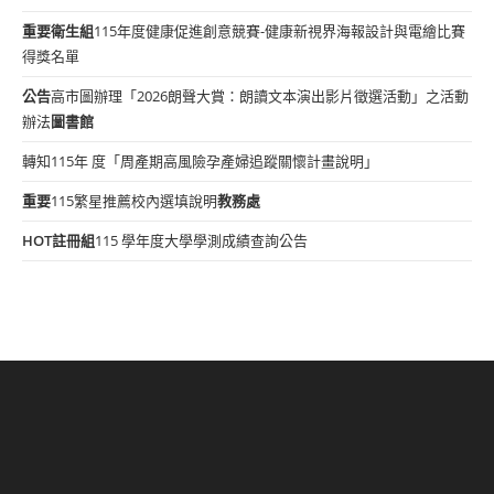
重要
衛生組
115年度健康促進創意競賽-健康新視界海報設計與電繪比賽
得獎名單
公告
高市圖辦理「2026朗聲大賞：朗讀文本演出影片徵選活動」之活動
辦法
圖書館
轉知115年 度「周產期高風險孕產婦追蹤關懷計畫說明」
重要
115繁星推薦校內選填說明
教務處
HOT
註冊組
115 學年度大學學測成績查詢公告