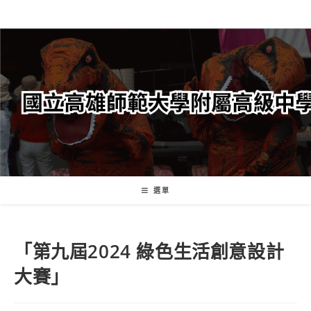
跳
轉
至
主
要
內
容
選單
「第九屆2024 綠色生活創意設計
大賽」