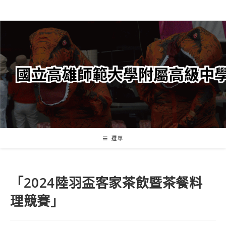
跳
轉
至
主
要
內
容
選單
「2024陸羽盃客家茶飲暨茶餐料
理競賽」