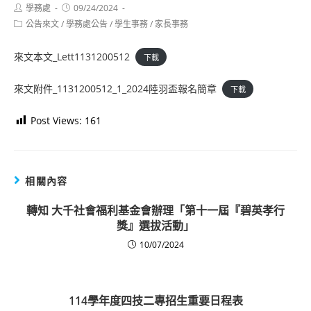
Post
Post
學務處
09/24/2024
author:
published:
Post
公告來文
/
學務處公告
/
學生事務
/
家長事務
category:
來文本文_Lett1131200512
下載
來文附件_1131200512_1_2024陸羽盃報名簡章
下載
Post Views:
161
相關內容
轉知 大千社會福利基金會辦理「第十一屆『碧英孝行
獎』選拔活動」
10/07/2024
114學年度四技二專招生重要日程表