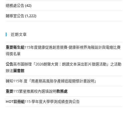
總務處公告
(42)
輔導室公告
(1,222)
近期文章
重要
衛生組
115年度健康促進創意競賽-健康新視界海報設計與電繪比賽
得獎名單
公告
高市圖辦理「2026朗聲大賞：朗讀文本演出影片徵選活動」之活動
辦法
圖書館
轉知115年 度「周產期高風險孕產婦追蹤關懷計畫說明」
重要
115繁星推薦校內選填說明
教務處
HOT
註冊組
115 學年度大學學測成績查詢公告