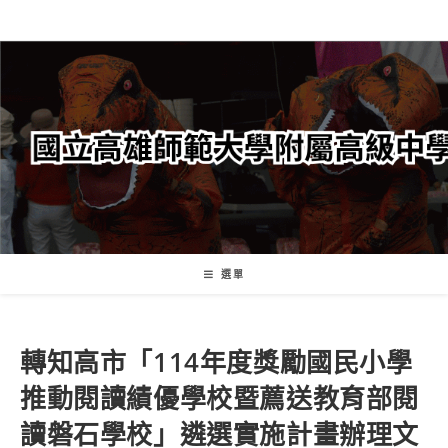
跳
轉
至
主
要
內
容
選單
轉知高市「114年度獎勵國民小學
推動閱讀績優學校暨薦送教育部閱
讀磐石學校」遴選實施計畫辦理文