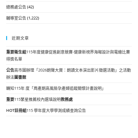
總務處公告
(42)
輔導室公告
(1,222)
近期文章
重要
衛生組
115年度健康促進創意競賽-健康新視界海報設計與電繪比賽
得獎名單
公告
高市圖辦理「2026朗聲大賞：朗讀文本演出影片徵選活動」之活動
辦法
圖書館
轉知115年 度「周產期高風險孕產婦追蹤關懷計畫說明」
重要
115繁星推薦校內選填說明
教務處
HOT
註冊組
115 學年度大學學測成績查詢公告