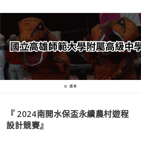
跳
轉
至
主
要
內
容
選單
『 2024南開水保盃永續農村遊程
設計競賽』