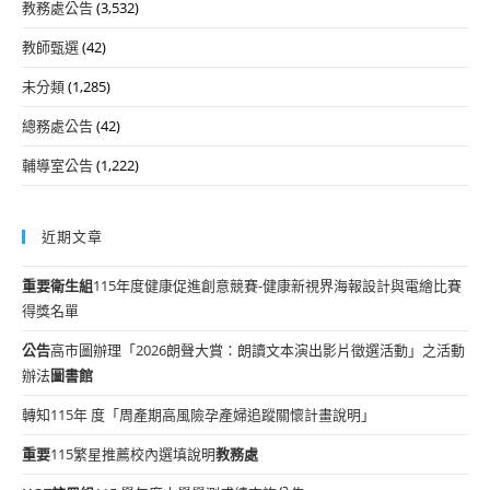
教務處公告
(3,532)
教師甄選
(42)
未分類
(1,285)
總務處公告
(42)
輔導室公告
(1,222)
近期文章
重要
衛生組
115年度健康促進創意競賽-健康新視界海報設計與電繪比賽
得獎名單
公告
高市圖辦理「2026朗聲大賞：朗讀文本演出影片徵選活動」之活動
辦法
圖書館
轉知115年 度「周產期高風險孕產婦追蹤關懷計畫說明」
重要
115繁星推薦校內選填說明
教務處