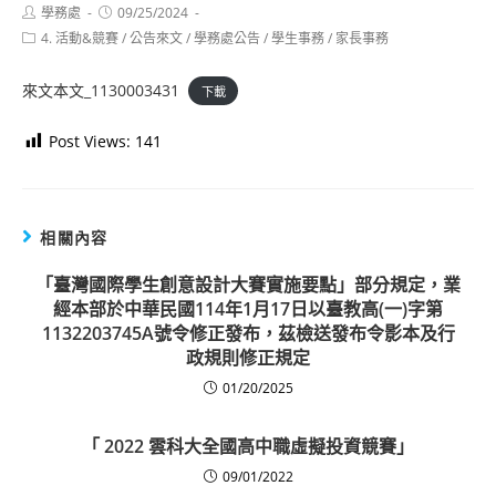
Post
Post
學務處
09/25/2024
author:
published:
Post
4. 活動&競賽
/
公告來文
/
學務處公告
/
學生事務
/
家長事務
category:
來文本文_1130003431
下載
Post Views:
141
相關內容
「臺灣國際學生創意設計大賽實施要點」部分規定，業
經本部於中華民國114年1月17日以臺教高(一)字第
1132203745A號令修正發布，茲檢送發布令影本及行
政規則修正規定
01/20/2025
「 2022 雲科大全國高中職虛擬投資競賽」
09/01/2022