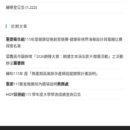
輔導室公告
(1,222)
近期文章
重要
衛生組
115年度健康促進創意競賽-健康新視界海報設計與電繪比賽
得獎名單
公告
高市圖辦理「2026朗聲大賞：朗讀文本演出影片徵選活動」之活動
辦法
圖書館
轉知115年 度「周產期高風險孕產婦追蹤關懷計畫說明」
重要
115繁星推薦校內選填說明
教務處
HOT
註冊組
115 學年度大學學測成績查詢公告