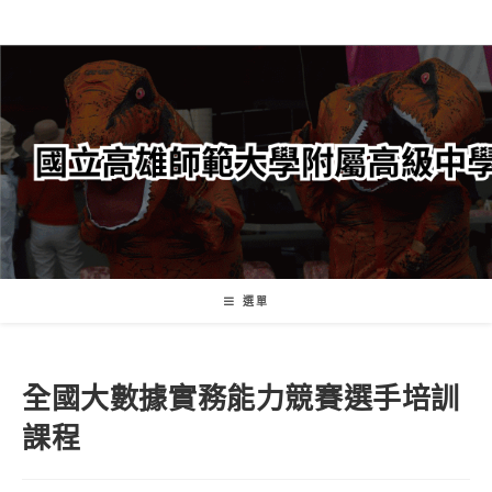
跳
轉
至
主
要
內
容
選單
全國大數據實務能力競賽選手培訓
課程