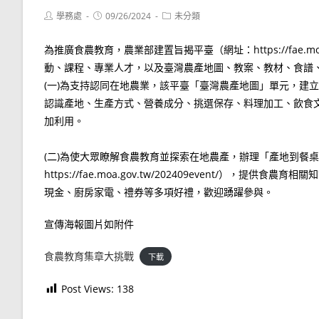
Post
Post
Post
學務處
09/26/2024
未分類
author:
published:
category:
為推廣食農教育，農業部建置旨揭平臺（網址：https://fae.m
動、課程、專業人才，以及臺灣農產地圖、教案、教材、食譜
(一)為支持認同在地農業，該平臺「臺灣農產地圖」單元，建立
認識產地、生產方式、營養成分、挑選保存、料理加工、飲食
加利用。
(二)為使大眾瞭解食農教育並探索在地農產，辦理「產地到餐
https://fae.moa.gov.tw/202409event/
現金、廚房家電、禮券等多項好禮，歡迎踴躍參與。
宣傳海報圖片如附件
食農教育集章大挑戰
下載
Post Views:
138