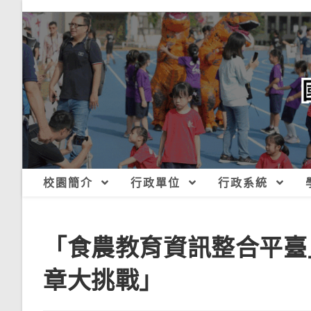
跳
轉
至
主
要
內
容
校園簡介
行政單位
行政系統
「食農教育資訊整合平臺
章大挑戰」