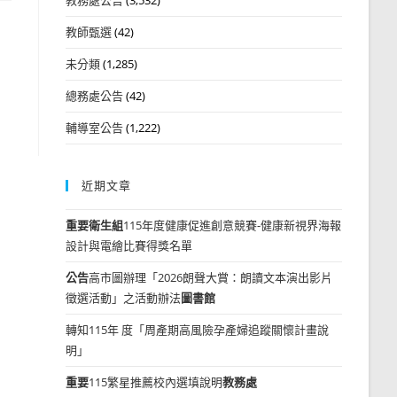
教師甄選
(42)
未分類
(1,285)
總務處公告
(42)
輔導室公告
(1,222)
近期文章
重要
衛生組
115年度健康促進創意競賽-健康新視界海報
設計與電繪比賽得獎名單
公告
高市圖辦理「2026朗聲大賞：朗讀文本演出影片
徵選活動」之活動辦法
圖書館
轉知115年 度「周產期高風險孕產婦追蹤關懷計畫說
明」
重要
115繁星推薦校內選填說明
教務處