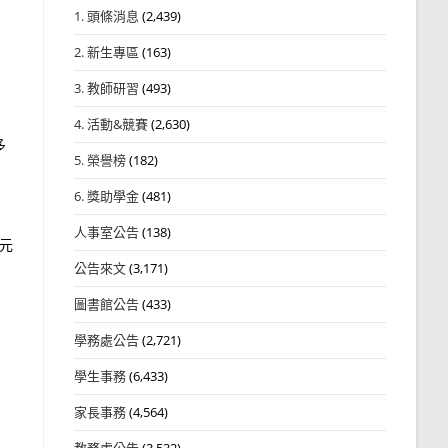
1. 頭條消息
(2,439)
2. 新生專區
(163)
3. 教師研習
(493)
4. 活動&競賽
(2,630)
多
5. 榮譽榜
(182)
6. 獎助學金
(481)
人事室公告
(138)
萬元
公告來文
(3,171)
圖書館公告
(433)
學務處公告
(2,721)
學生事務
(6,433)
家長事務
(4,564)
教務處公告
(3,532)