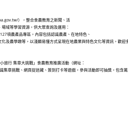
oa.gov.tw/），整合食農教育之新聞、活
、場域等學習資源，供大眾查詢及運用：
127項農產品專區，內容包括認識農產、在地特色、
文化及農學趣等，以淺顯易懂方式呈現在地農業與特色文化等資訊，歡迎
桌小旅行 集章大挑戰」食農教育推廣活動（網址：
），提供食農育相關知識集章挑戰、網頁捉迷藏、簽到打卡等遊戲，參與活動即可抽獎，包含