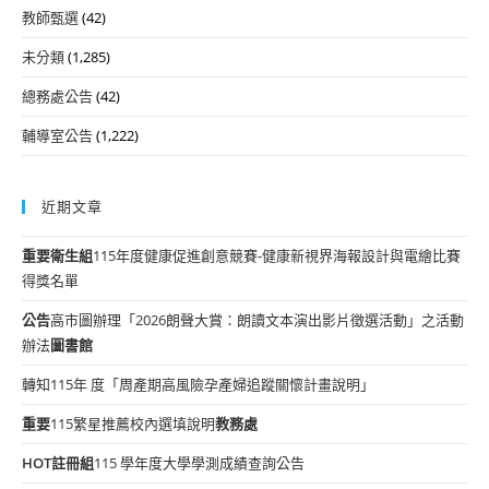
教師甄選
(42)
未分類
(1,285)
總務處公告
(42)
輔導室公告
(1,222)
近期文章
重要
衛生組
115年度健康促進創意競賽-健康新視界海報設計與電繪比賽
得獎名單
公告
高市圖辦理「2026朗聲大賞：朗讀文本演出影片徵選活動」之活動
辦法
圖書館
轉知115年 度「周產期高風險孕產婦追蹤關懷計畫說明」
重要
115繁星推薦校內選填說明
教務處
HOT
註冊組
115 學年度大學學測成績查詢公告