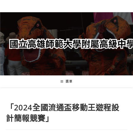
跳
轉
至
主
要
內
容
選單
「2024全國流通盃移動王遊程設
計簡報競賽」