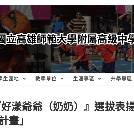
學生園地
教學單位
生涯專區
升學專區
國『好漾爺爺（奶奶）』選拔表
計畫」