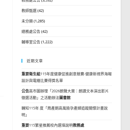
教師甄選
(42)
未分類
(1,285)
總務處公告
(42)
輔導室公告
(1,222)
近期文章
重要
衛生組
115年度健康促進創意競賽-健康新視界海報
設計與電繪比賽得獎名單
公告
高市圖辦理「2026朗聲大賞：朗讀文本演出影片
徵選活動」之活動辦法
圖書館
轉知115年 度「周產期高風險孕產婦追蹤關懷計畫說
明」
重要
115繁星推薦校內選填說明
教務處