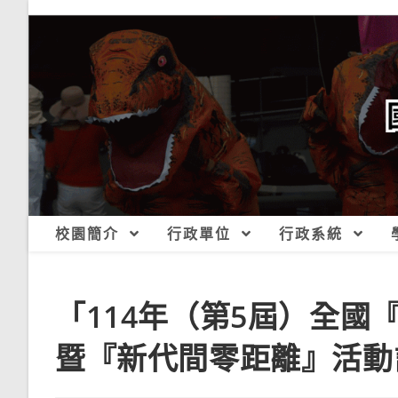
跳
轉
至
主
要
內
容
校園簡介
行政單位
行政系統
「114年（第5屆）全
暨『新代間零距離』活動