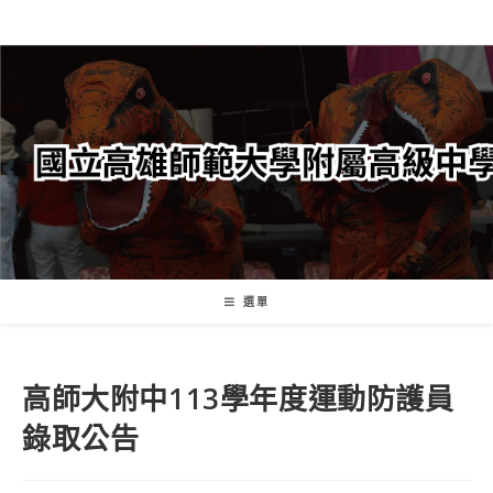
跳
轉
至
主
要
內
容
選單
高師大附中113學年度運動防護員
錄取公告