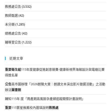
教務處公告
(3,532)
教師甄選
(42)
未分類
(1,285)
總務處公告
(42)
輔導室公告
(1,222)
近期文章
重要
衛生組
115年度健康促進創意競賽-健康新視界海報設計與電繪比賽
得獎名單
公告
高市圖辦理「2026朗聲大賞：朗讀文本演出影片徵選活動」之活動
辦法
圖書館
轉知115年 度「周產期高風險孕產婦追蹤關懷計畫說明」
重要
115繁星推薦校內選填說明
教務處