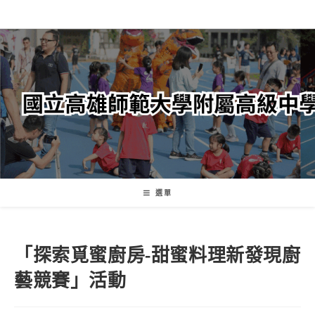
跳
轉
至
主
要
內
容
選單
「探索覓蜜廚房-甜蜜料理新發現廚
藝競賽」活動