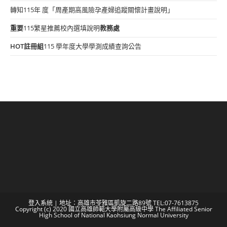
轉知115年 度「周產期高風險孕產婦追蹤關懷計畫說明」
重要
115繁星推薦校內選填說明
教務處
HOT
註冊組
115 學年度大學學測成績查詢公告
登入系統
| 地址：高雄市苓雅區凱旋二路89號 TEL:07-7613875
Copyright (c) 2020 國立高雄師範大學附屬高級中學 The Affiliated Senior
High School of National Kaohsiung Normal University