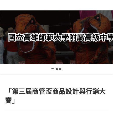
跳
轉
至
主
要
內
容
選單
「第三屆商管盃商品設計與行銷大
賽」