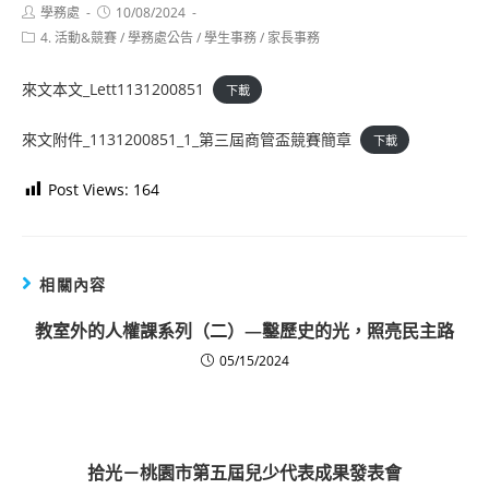
Post
Post
學務處
10/08/2024
author:
published:
Post
4. 活動&競賽
/
學務處公告
/
學生事務
/
家長事務
category:
來文本文_Lett1131200851
下載
來文附件_1131200851_1_第三屆商管盃競賽簡章
下載
Post Views:
164
相關內容
教室外的人權課系列（二）—鑿歷史的光，照亮民主路
05/15/2024
拾光－桃園市第五屆兒少代表成果發表會