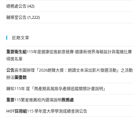
總務處公告
(42)
輔導室公告
(1,222)
近期文章
重要
衛生組
115年度健康促進創意競賽-健康新視界海報設計與電繪比賽
得獎名單
公告
高市圖辦理「2026朗聲大賞：朗讀文本演出影片徵選活動」之活動
辦法
圖書館
轉知115年 度「周產期高風險孕產婦追蹤關懷計畫說明」
重要
115繁星推薦校內選填說明
教務處
HOT
註冊組
115 學年度大學學測成績查詢公告