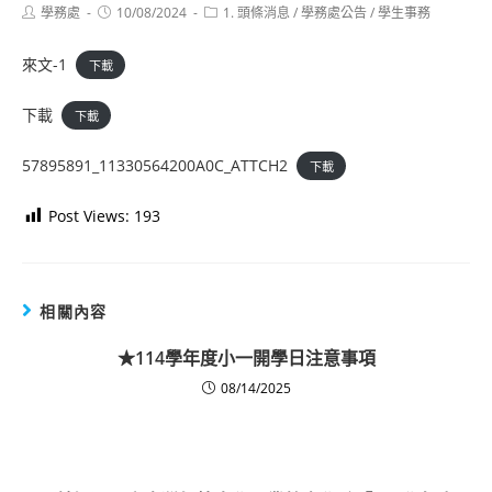
Post
Post
Post
學務處
10/08/2024
1. 頭條消息
/
學務處公告
/
學生事務
author:
published:
category:
來文-1
下載
下載
下載
57895891_11330564200A0C_ATTCH2
下載
Post Views:
193
相關內容
★114學年度小一開學日注意事項
08/14/2025