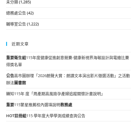
未分類
(1,285)
總務處公告
(42)
輔導室公告
(1,222)
近期文章
重要
衛生組
115年度健康促進創意競賽-健康新視界海報設計與電繪比賽
得獎名單
公告
高市圖辦理「2026朗聲大賞：朗讀文本演出影片徵選活動」之活動
辦法
圖書館
轉知115年 度「周產期高風險孕產婦追蹤關懷計畫說明」
重要
115繁星推薦校內選填說明
教務處
HOT
註冊組
115 學年度大學學測成績查詢公告