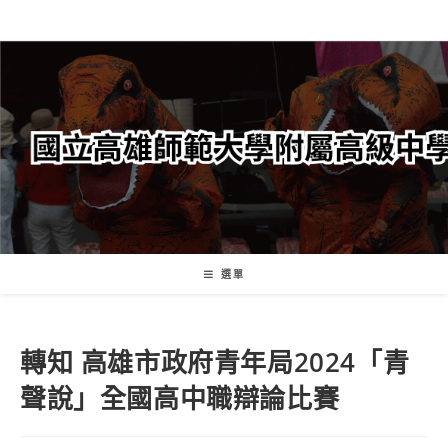
跳
轉
至
主
要
內
容
選單
轉知 高雄市政府青年局2024「青
聲說」全國高中職辯論比賽