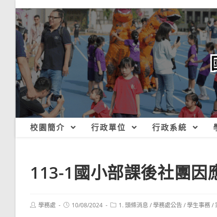
跳
轉
至
主
要
內
容
校園簡介
行政單位
行政系統
113-1國小部課後社團
Post
Post
Post
學務處
10/08/2024
1. 頭條消息
/
學務處公告
/
學生事務
/
author:
published:
category: