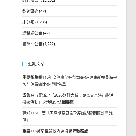
教師甄選
(42)
未分類
(1,285)
總務處公告
(42)
輔導室公告
(1,222)
近期文章
重要
衛生組
115年度健康促進創意競賽-健康新視界海報
設計與電繪比賽得獎名單
公告
高市圖辦理「2026朗聲大賞：朗讀文本演出影片
徵選活動」之活動辦法
圖書館
轉知115年 度「周產期高風險孕產婦追蹤關懷計畫說
明」
重要
115繁星推薦校內選填說明
教務處