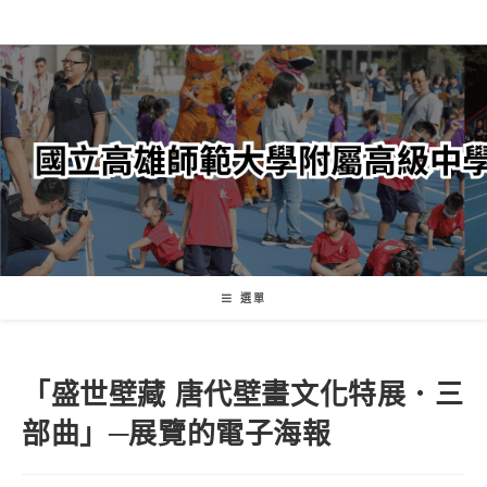
跳
轉
至
主
要
內
容
選單
「盛世壁藏 唐代壁畫文化特展．三
部曲」─展覽的電子海報