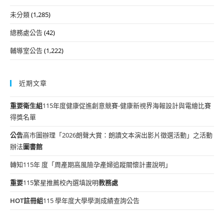
未分類
(1,285)
總務處公告
(42)
輔導室公告
(1,222)
近期文章
重要
衛生組
115年度健康促進創意競賽-健康新視界海報設計與電繪比賽
得獎名單
公告
高市圖辦理「2026朗聲大賞：朗讀文本演出影片徵選活動」之活動
辦法
圖書館
轉知115年 度「周產期高風險孕產婦追蹤關懷計畫說明」
重要
115繁星推薦校內選填說明
教務處
HOT
註冊組
115 學年度大學學測成績查詢公告