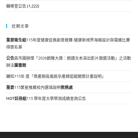
輔導室公告
(1,222)
近期文章
重要
衛生組
115年度健康促進創意競賽-健康新視界海報設計與電繪比賽
得獎名單
公告
高市圖辦理「2026朗聲大賞：朗讀文本演出影片徵選活動」之活動
辦法
圖書館
轉知115年 度「周產期高風險孕產婦追蹤關懷計畫說明」
重要
115繁星推薦校內選填說明
教務處
HOT
註冊組
115 學年度大學學測成績查詢公告