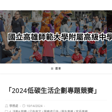
跳
轉
至
主
要
內
容
選單
「2024低碳生活企劃專題競賽」
Post
Post
學務處
10/14/2024
author:
published:
Post
4. 活動&競賽
/
公告來文
/
學務處公告
/
學生事務
/
家長事務