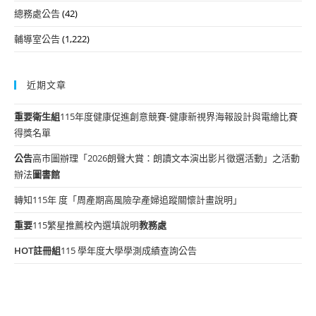
總務處公告
(42)
輔導室公告
(1,222)
近期文章
重要
衛生組
115年度健康促進創意競賽-健康新視界海報設計與電繪比賽
得獎名單
公告
高市圖辦理「2026朗聲大賞：朗讀文本演出影片徵選活動」之活動
辦法
圖書館
轉知115年 度「周產期高風險孕產婦追蹤關懷計畫說明」
重要
115繁星推薦校內選填說明
教務處
HOT
註冊組
115 學年度大學學測成績查詢公告