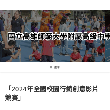
跳
轉
至
主
要
內
容
選單
「2024年全國校園行銷創意影片
競賽」