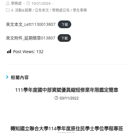
Post
Post
學務處
10/21/2024
author:
published:
Post
4. 活動&競賽
/
公告來文
/
學務處公告
/
學生事務
category:
來文本文_Lett1130013807
下載
來文附件_延期簡章013807
下載
Post Views:
132
相關內容
111學年度國中部資賦優異縮短修業年限鑑定簡章
03/11/2022
轉知國立聯合大學114學年度原住民學士學位學程專班