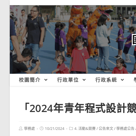
跳
轉
至
主
要
內
容
校園簡介
行政單位
行政系統
「2024年青年程式設計
Post
Post
Post
學務處
10/21/2024
4. 活動&競賽
/
公告來文
/
學務處公告
author:
published:
category: