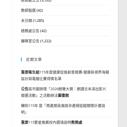
教師甄選
(42)
未分類
(1,285)
總務處公告
(42)
輔導室公告
(1,222)
近期文章
重要
衛生組
115年度健康促進創意競賽-健康新視界海報
設計與電繪比賽得獎名單
公告
高市圖辦理「2026朗聲大賞：朗讀文本演出影片
徵選活動」之活動辦法
圖書館
轉知115年 度「周產期高風險孕產婦追蹤關懷計畫說
明」
重要
115繁星推薦校內選填說明
教務處