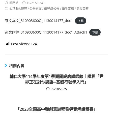
Post
Post
學務處
10/21/2024
author:
published:
Post
4. 活動&競賽
/
公告來文
/
學務處公告
/
學生事務
/
家長事務
category:
來文本文_310903600Q_1130014177_doc1
下載
來文附件_310903600Q_1130014177_doc1_Attach1
下載
Post Views:
124
相關內容
輔仁大學114學年度第1學期開設磨課師線上課程「世
界正在對你說話─基礎符號學入門」
09/18/2025
「2023全國高中職創意遊程暨導覽解說競賽」