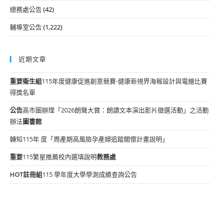
總務處公告
(42)
輔導室公告
(1,222)
近期文章
重要
衛生組
115年度健康促進創意競賽-健康新視界海報設計與電繪比賽
得獎名單
公告
高市圖辦理「2026朗聲大賞：朗讀文本演出影片徵選活動」之活動
辦法
圖書館
轉知115年 度「周產期高風險孕產婦追蹤關懷計畫說明」
重要
115繁星推薦校內選填說明
教務處
HOT
註冊組
115 學年度大學學測成績查詢公告