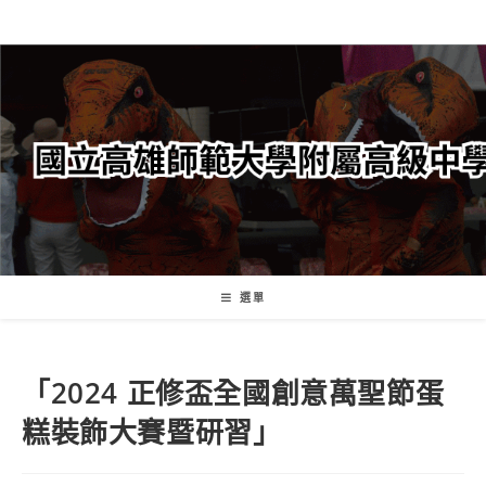
跳
轉
至
主
要
內
容
選單
「2024 正修盃全國創意萬聖節蛋
糕裝飾大賽暨研習」