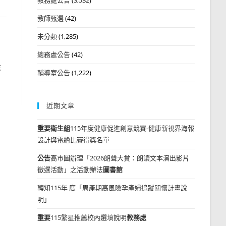
教師甄選
(42)
未分類
(1,285)
總務處公告
(42)
從
輔導室公告
(1,222)
近期文章
重要
衛生組
115年度健康促進創意競賽-健康新視界海報
設計與電繪比賽得獎名單
公告
高市圖辦理「2026朗聲大賞：朗讀文本演出影片
徵選活動」之活動辦法
圖書館
轉知115年 度「周產期高風險孕產婦追蹤關懷計畫說
明」
重要
115繁星推薦校內選填說明
教務處