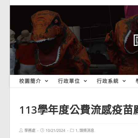
跳
轉
至
主
要
內
容
校園簡介
行政單位
行政系統
113學年度公費流感疫苗
Post
Post
Post
學務處
10/21/2024
1. 頭條消息
author:
published:
category: