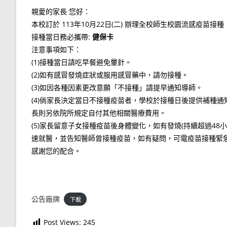
親愛的家長 您好：
本校訂於 113年10月22日(二) 辦理全校師生校園流感疫苗
接種當日務必攜帶:
健保卡
注意事項如下：
(1)接種當日請吃早餐避免暈針。
(2)如有感冒發燒症狀或服用感冒藥中，請勿接種。
(3)如因各種因素更改意願「不接種」請提早通知導師。
(4)倘家長決定當日不接種疫苗者，學校於接種日後提供補種
長則另依院所規定自付其他相關醫療費用。
(5)家長留意子女接種疫苗後身體變化，如有發燒(持續超過4
速就醫，並告知醫師曾接種疫苗，如有疑問，可電疫苗接種緊急
感謝您的配合。
公告廠牌
下載
Post Views:
245