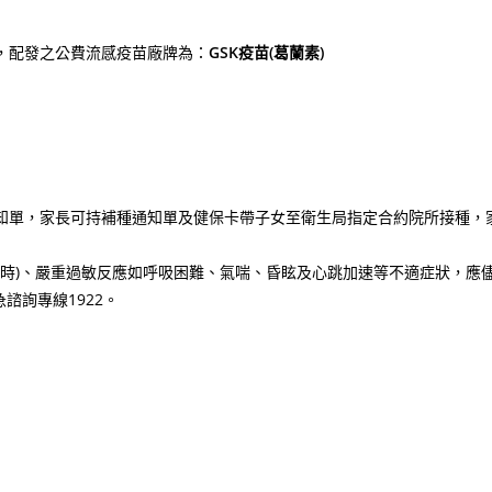
接種，配發之公費流感疫苗廠牌為：
GSK疫苗(葛蘭素)
通知單，家長可持補種通知單及健保卡帶子女至衛生局指定合約院所接種，
8小時)、嚴重過敏反應如呼吸困難、氣喘、昏眩及心跳加速等不適症狀，應
諮詢專線1922。