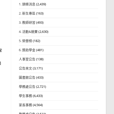
1. 頭條消息
(2,439)
2. 新生專區
(163)
3. 教師研習
(493)
4. 活動&競賽
(2,630)
5. 榮譽榜
(182)
6. 獎助學金
(481)
家
人事室公告
(138)
儘
公告來文
(3,171)
圖書館公告
(433)
學務處公告
(2,721)
學生事務
(6,433)
家長事務
(4,564)
教務處公告
(3,532)