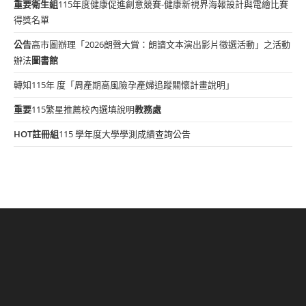
重要
衛生組
115年度健康促進創意競賽-健康新視界海報設計與電繪比賽
得獎名單
公告
高市圖辦理「2026朗聲大賞：朗讀文本演出影片徵選活動」之活動
辦法
圖書館
轉知115年 度「周產期高風險孕產婦追蹤關懷計畫說明」
重要
115繁星推薦校內選填說明
教務處
HOT
註冊組
115 學年度大學學測成績查詢公告