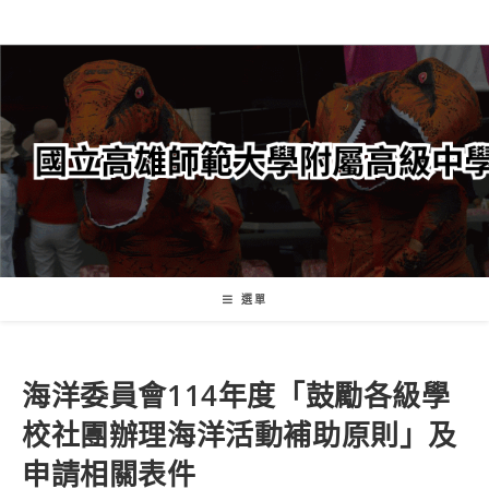
跳
轉
至
主
要
內
容
選單
海洋委員會114年度「鼓勵各級學
校社團辦理海洋活動補助原則」及
申請相關表件