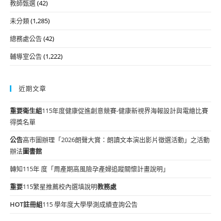
教師甄選
(42)
未分類
(1,285)
總務處公告
(42)
輔導室公告
(1,222)
近期文章
重要
衛生組
115年度健康促進創意競賽-健康新視界海報設計與電繪比賽
得獎名單
公告
高市圖辦理「2026朗聲大賞：朗讀文本演出影片徵選活動」之活動
辦法
圖書館
轉知115年 度「周產期高風險孕產婦追蹤關懷計畫說明」
重要
115繁星推薦校內選填說明
教務處
HOT
註冊組
115 學年度大學學測成績查詢公告