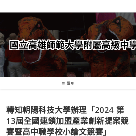
跳
轉
至
主
要
內
容
選單
轉知朝陽科技大學辦理「2024 第
13屆全國連鎖加盟產業創新提案競
賽暨高中職學校小論文競賽」