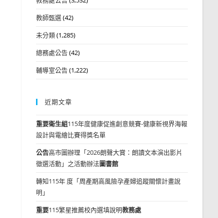
教師甄選
(42)
未分類
(1,285)
總務處公告
(42)
輔導室公告
(1,222)
近期文章
重要
衛生組
115年度健康促進創意競賽-健康新視界海報
設計與電繪比賽得獎名單
公告
高市圖辦理「2026朗聲大賞：朗讀文本演出影片
徵選活動」之活動辦法
圖書館
轉知115年 度「周產期高風險孕產婦追蹤關懷計畫說
明」
重要
115繁星推薦校內選填說明
教務處