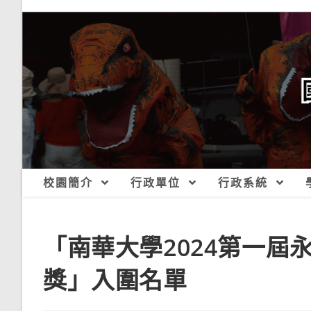
跳
轉
至
主
要
內
容
校園簡介
行政單位
行政系統
「南華大學2024第一
獎」入圍名單