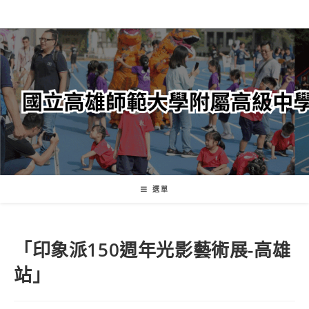
跳
轉
至
主
要
內
容
選單
「印象派150週年光影藝術展-高雄
站」