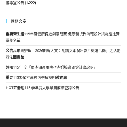
輔導室公告
(1,222)
近期文章
重要
衛生組
115年度健康促進創意競賽-健康新視界海報設計與電繪比賽
得獎名單
公告
高市圖辦理「2026朗聲大賞：朗讀文本演出影片徵選活動」之活動
辦法
圖書館
轉知115年 度「周產期高風險孕產婦追蹤關懷計畫說明」
重要
115繁星推薦校內選填說明
教務處
HOT
註冊組
115 學年度大學學測成績查詢公告