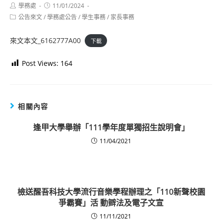
Post
Post
學務處
11/01/2024
author:
published:
Post
公告來文
/
學務處公告
/
學生事務
/
家長事務
category:
來文本文_6162777A00
下載
Post Views:
164
相關內容
逢甲大學舉辦「111學年度單獨招生說明會」
11/04/2021
檢送醒吾科技大學流行音樂學程辦理之「110新聲校園
爭霸賽」活 動辧法及電子文宣
11/11/2021