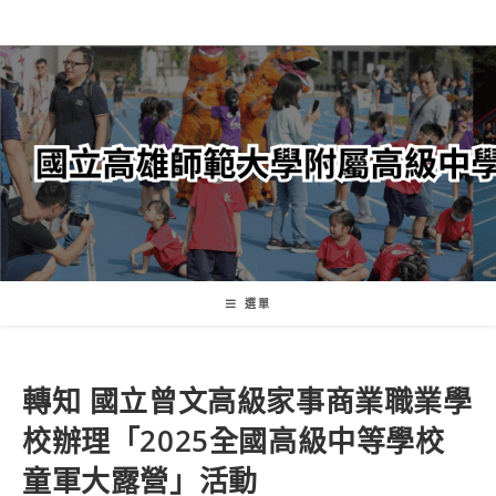
跳
轉
至
主
要
內
容
選單
轉知 國立曾文高級家事商業職業學
校辦理「2025全國高級中等學校
童軍大露營」活動