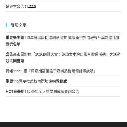
輔導室公告
(1,222)
近期文章
重要
衛生組
115年度健康促進創意競賽-健康新視界海報設計與電繪比賽
得獎名單
公告
高市圖辦理「2026朗聲大賞：朗讀文本演出影片徵選活動」之活動
辦法
圖書館
轉知115年 度「周產期高風險孕產婦追蹤關懷計畫說明」
重要
115繁星推薦校內選填說明
教務處
HOT
註冊組
115 學年度大學學測成績查詢公告