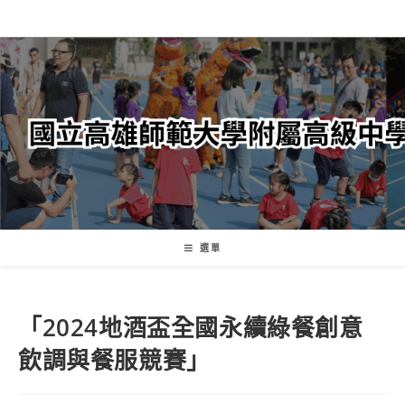
跳
轉
至
主
要
內
容
選單
「2024地酒盃全國永續綠餐創意
飲調與餐服競賽」