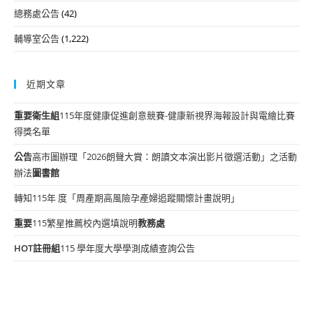
總務處公告
(42)
輔導室公告
(1,222)
近期文章
重要
衛生組
115年度健康促進創意競賽-健康新視界海報設計與電繪比賽
得獎名單
公告
高市圖辦理「2026朗聲大賞：朗讀文本演出影片徵選活動」之活動
辦法
圖書館
轉知115年 度「周產期高風險孕產婦追蹤關懷計畫說明」
重要
115繁星推薦校內選填說明
教務處
HOT
註冊組
115 學年度大學學測成績查詢公告