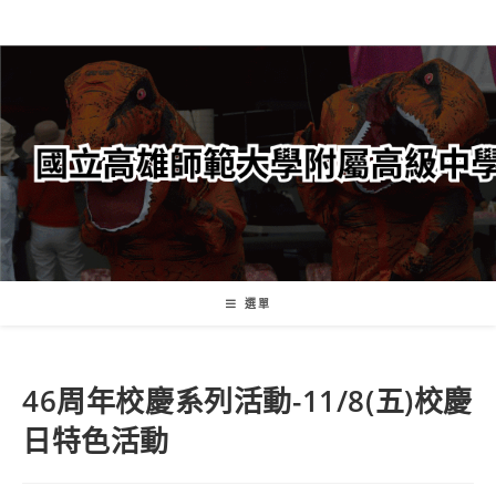
跳
轉
至
主
要
內
容
選單
46周年校慶系列活動-11/8(五)校慶
日特色活動