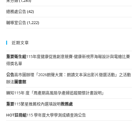
未分類
(1,285)
總務處公告
(42)
輔導室公告
(1,222)
近期文章
重要
衛生組
115年度健康促進創意競賽-健康新視界海報設計與電繪比賽
得獎名單
公告
高市圖辦理「2026朗聲大賞：朗讀文本演出影片徵選活動」之活動
辦法
圖書館
轉知115年 度「周產期高風險孕產婦追蹤關懷計畫說明」
重要
115繁星推薦校內選填說明
教務處
HOT
註冊組
115 學年度大學學測成績查詢公告