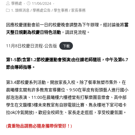
Post
Post
學務處
11/06/2024
author:
published:
Post
1. 頭條消息
/
學務處公告
/
學生事務
/
家長事務
category:
因應校慶運動會前一日的校慶晚會調整為下午辦理，經討論後將
當
天整日規劃為校慶日特色活動
，請詳見流程。
11月8日校慶日流程-公告版
下載
第1-5節(含第1.2節校慶運動會預演)由任課老師隨班，中午及第6.7
節由導師指導。
第3.4節校慶系列活動，開放家長入校。除了餐車無塑市集外，在
晨曦樓玄關有許多教育宣導攤位、9:50在草皮有街頭藝人進行國小
部泡泡表演、11:00在晨曦樓六樓禮堂有打擊樂團音樂會、高中部
學生在文馥樓3樓未來教室有自辦電競比賽、雋永樓地下室可唱卡
拉ok(冷氣開放)，歡迎全校師生、家長走走逛逛，享受校慶氛圍。
(貴重物品請務必隨身攜帶保管好！)